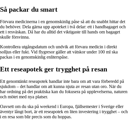
Så packar du smart
Förvara medicinerna i en genomskinlig påse så att du snabbt hittar det
du behöver. Dela gärna upp apoteket i två delar: ett i handbagaget och
ett i resväskan. Då har du alltid det viktigaste till hands om bagaget
skulle försvinna.
Kontrollera utgångsdatum och undvik att förvara medicin i direkt
solljus eller fukt. Vid flygresor gäller att vätskor under 100 ml ska
packas i en genomskinlig enliterspåse.
Ett reseapotek ger trygghet på resan
Ett genomtänkt reseapotek handlar inte bara om att vara förberedd på
sjukdom – det handlar om att kunna njuta av resan utan oro. När du
har ordning på det praktiska kan du fokusera på upplevelserna, naturen
och mötet med nya platser.
Oavsett om du ska på weekend i Europa, fjällsemester i Sverige eller
äventyr långt bort, är ett reseapotek en liten investering i trygghet – och
i en resa som blir precis som du hoppas.