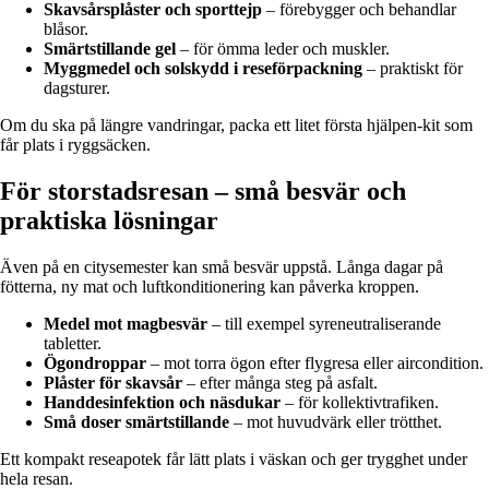
Skavsårsplåster och sporttejp
– förebygger och behandlar
blåsor.
Smärtstillande gel
– för ömma leder och muskler.
Myggmedel och solskydd i reseförpackning
– praktiskt för
dagsturer.
Om du ska på längre vandringar, packa ett litet första hjälpen-kit som
får plats i ryggsäcken.
För storstadsresan – små besvär och
praktiska lösningar
Även på en citysemester kan små besvär uppstå. Långa dagar på
fötterna, ny mat och luftkonditionering kan påverka kroppen.
Medel mot magbesvär
– till exempel syreneutraliserande
tabletter.
Ögondroppar
– mot torra ögon efter flygresa eller aircondition.
Plåster för skavsår
– efter många steg på asfalt.
Handdesinfektion och näsdukar
– för kollektivtrafiken.
Små doser smärtstillande
– mot huvudvärk eller trötthet.
Ett kompakt reseapotek får lätt plats i väskan och ger trygghet under
hela resan.