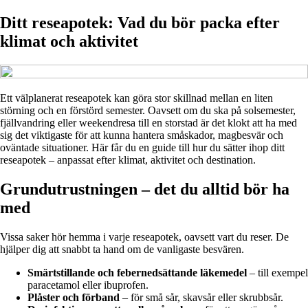
Ditt reseapotek: Vad du bör packa efter
klimat och aktivitet
Ett välplanerat reseapotek kan göra stor skillnad mellan en liten
störning och en förstörd semester. Oavsett om du ska på solsemester,
fjällvandring eller weekendresa till en storstad är det klokt att ha med
sig det viktigaste för att kunna hantera småskador, magbesvär och
oväntade situationer. Här får du en guide till hur du sätter ihop ditt
reseapotek – anpassat efter klimat, aktivitet och destination.
Grundutrustningen – det du alltid bör ha
med
Vissa saker hör hemma i varje reseapotek, oavsett vart du reser. De
hjälper dig att snabbt ta hand om de vanligaste besvären.
Smärtstillande och febernedsättande läkemedel
– till exempel
paracetamol eller ibuprofen.
Plåster och förband
– för små sår, skavsår eller skrubbsår.