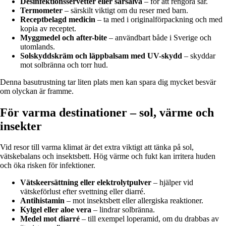
Desinfektionsservetter eller sårsalva
– för att rengöra sår.
Termometer
– särskilt viktigt om du reser med barn.
Receptbelagd medicin
– ta med i originalförpackning och med
kopia av receptet.
Myggmedel och after-bite
– användbart både i Sverige och
utomlands.
Solskyddskräm och läppbalsam med UV-skydd
– skyddar
mot solbränna och torr hud.
Denna basutrustning tar liten plats men kan spara dig mycket besvär
om olyckan är framme.
För varma destinationer – sol, värme och
insekter
Vid resor till varma klimat är det extra viktigt att tänka på sol,
vätskebalans och insektsbett. Hög värme och fukt kan irritera huden
och öka risken för infektioner.
Vätskeersättning eller elektrolytpulver
– hjälper vid
vätskeförlust efter svettning eller diarré.
Antihistamin
– mot insektsbett eller allergiska reaktioner.
Kylgel eller aloe vera
– lindrar solbränna.
Medel mot diarré
– till exempel loperamid, om du drabbas av