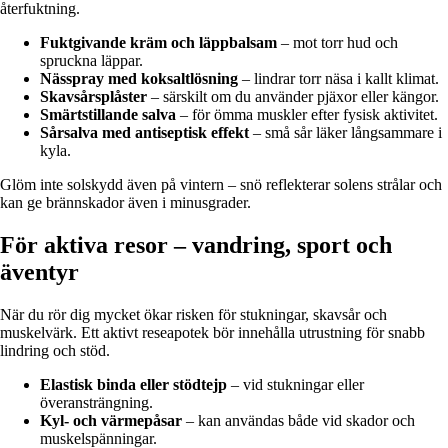
återfuktning.
Fuktgivande kräm och läppbalsam
– mot torr hud och
spruckna läppar.
Nässpray med koksaltlösning
– lindrar torr näsa i kallt klimat.
Skavsårsplåster
– särskilt om du använder pjäxor eller kängor.
Smärtstillande salva
– för ömma muskler efter fysisk aktivitet.
Sårsalva med antiseptisk effekt
– små sår läker långsammare i
kyla.
Glöm inte solskydd även på vintern – snö reflekterar solens strålar och
kan ge brännskador även i minusgrader.
För aktiva resor – vandring, sport och
äventyr
När du rör dig mycket ökar risken för stukningar, skavsår och
muskelvärk. Ett aktivt reseapotek bör innehålla utrustning för snabb
lindring och stöd.
Elastisk binda eller stödtejp
– vid stukningar eller
överansträngning.
Kyl- och värmepåsar
– kan användas både vid skador och
muskelspänningar.