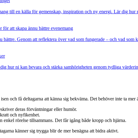
anget
g till en källa för gemenskap, inspiration och ny energi. Lär dig hur rä
ter för att skapa ännu bättre evenemang
u bättre. Genom att reflektera över vad som fungerade – och vad som k
xer
r dig hur ni kan bevara och stärka samhörigheten genom tydliga värderi
 isen och få deltagarna att känna sig bekväma. Det behöver inte ta mer 
eskriver deras förväntningar eller humör.
kratt och nyfikenhet.
a en enkel rörelse tillsammans. Det får igång både kropp och hjärna.
ltagarna känner sig trygga blir de mer benägna att bidra aktivt.