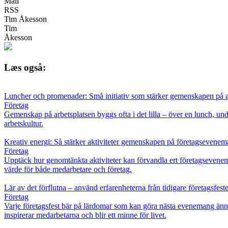
Mail
RSS
Tim Åkesson
Tim
Åkesson
Læs også:
Luncher och promenader: Små initiativ som stärker gemenskapen på a
Företag
Gemenskap på arbetsplatsen byggs ofta i det lilla – över en lunch, und
arbetskultur.
Kreativ energi: Så stärker aktiviteter gemenskapen på företagsevenem
Företag
Upptäck hur genomtänkta aktiviteter kan förvandla ert företagseveneman
värde för både medarbetare och företag.
Lär av det förflutna – använd erfarenheterna från tidigare företagsfes
Företag
Varje företagsfest bär på lärdomar som kan göra nästa evenemang änn
inspirerar medarbetarna och blir ett minne för livet.