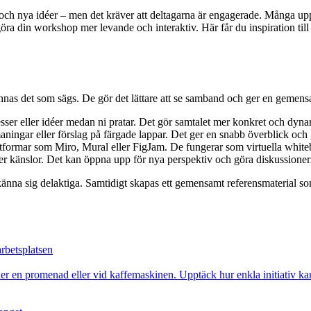
 och nya idéer – men det kräver att deltagarna är engagerade. Många uppl
t göra din workshop mer levande och interaktiv. Här får du inspiration t
nnas det som sägs. De gör det lättare att se samband och ger en gemens
esser eller idéer medan ni pratar. Det gör samtalet mer konkret och dyna
maningar eller förslag på färgade lappar. Det ger en snabb överblick och g
formar som Miro, Mural eller FigJam. De fungerar som virtuella whitebo
ller känslor. Det kan öppna upp för nya perspektiv och göra diskussione
ch känna sig delaktiga. Samtidigt skapas ett gemensamt referensmaterial 
rbetsplatsen
er en promenad eller vid kaffemaskinen. Upptäck hur enkla initiativ kan