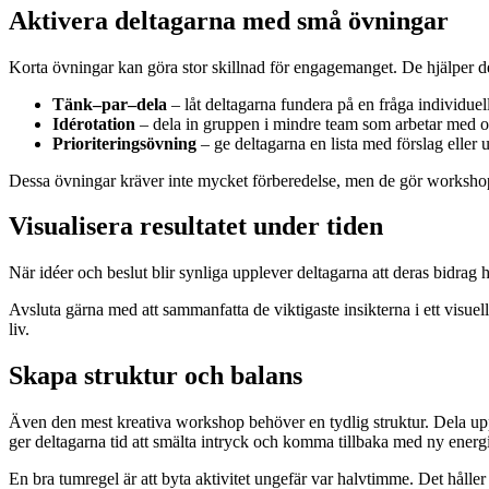
Aktivera deltagarna med små övningar
Korta övningar kan göra stor skillnad för engagemanget. De hjälper delt
Tänk–par–dela
– låt deltagarna fundera på en fråga individuell
Idérotation
– dela in gruppen i mindre team som arbetar med oli
Prioriteringsövning
– ge deltagarna en lista med förslag eller
Dessa övningar kräver inte mycket förberedelse, men de gör workshopen 
Visualisera resultatet under tiden
När idéer och beslut blir synliga upplever deltagarna att deras bidrag 
Avsluta gärna med att sammanfatta de viktigaste insikterna i ett visuellt
liv.
Skapa struktur och balans
Även den mest kreativa workshop behöver en tydlig struktur. Dela upp d
ger deltagarna tid att smälta intryck och komma tillbaka med ny energi
En bra tumregel är att byta aktivitet ungefär var halvtimme. Det hålle