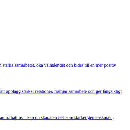
 stärka samarbetet, öka välmåendet och bidra till en mer positiv
tt upplägg stärker relationer, främjar samarbete och ger långsiktigt
an förbättras – kan du skapa en fest som stärker gemenskapen,