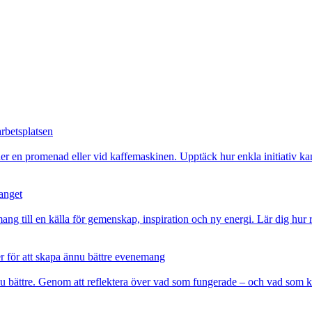
rbetsplatsen
er en promenad eller vid kaffemaskinen. Upptäck hur enkla initiativ kan
anget
g till en källa för gemenskap, inspiration och ny energi. Lär dig hur rä
ter för att skapa ännu bättre evenemang
u bättre. Genom att reflektera över vad som fungerade – och vad som k