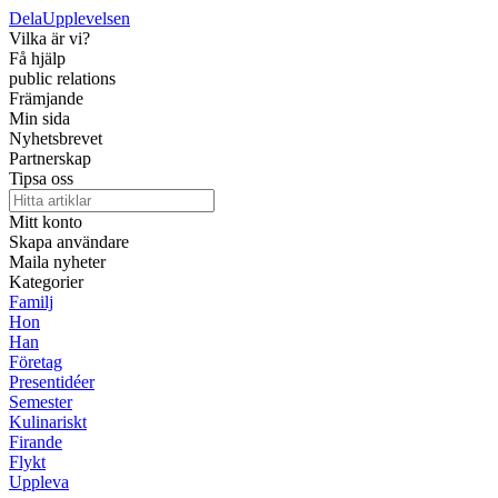
Dela
Upplevelsen
Vilka är vi?
Få hjälp
public relations
Främjande
Min sida
Nyhetsbrevet
Partnerskap
Tipsa oss
Mitt konto
Skapa användare
Maila nyheter
Kategorier
Familj
Hon
Han
Företag
Presentidéer
Semester
Kulinariskt
Firande
Flykt
Uppleva