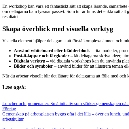
En workshop kan vara ett fantastiskt sätt att skapa lärande, samarbete
om deltagarna bara lyssnar passivt. Som tur är finns det enkla sätt at
resultatet.
Skapa överblick med visuella verktyg
Visuella element hjälper deltagarna att förstå komplexa ämnen och mi
Använd whiteboard eller blädderblock
– rita modeller, proc
Post-it-lappar och färgkoder
– låt deltagarna skriva idéer, ut
Digitala verktyg
– vid digitala workshops kan du använda platt
Bilder och symboler
– använd bilder för att illustrera teman e
När du arbetar visuellt blir det lättare för deltagarna att följa med o
Læs også:
Luncher och promenader: Små initiativ som stärker gemenskapen på a
Företag
Gemenskap på arbetsplatsen byggs ofta i det lilla – över en lunch, und
arbetskultur.