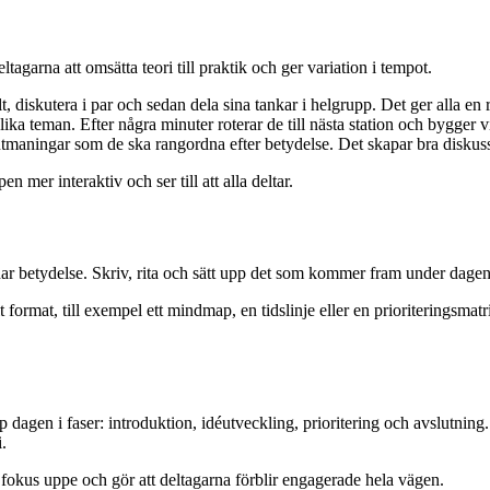
agarna att omsätta teori till praktik och ger variation i tempot.
t, diskutera i par och sedan dela sina tankar i helgrupp. Det ger alla en 
ka teman. Efter några minuter roterar de till nästa station och bygger v
 utmaningar som de ska rangordna efter betydelse. Det skapar bra diskuss
mer interaktiv och ser till att alla deltar.
har betydelse. Skriv, rita och sätt upp det som kommer fram under dagen 
 format, till exempel ett mindmap, en tidslinje eller en prioriteringsmatr
agen i faser: introduktion, idéutveckling, prioritering och avslutning.
.
r fokus uppe och gör att deltagarna förblir engagerade hela vägen.