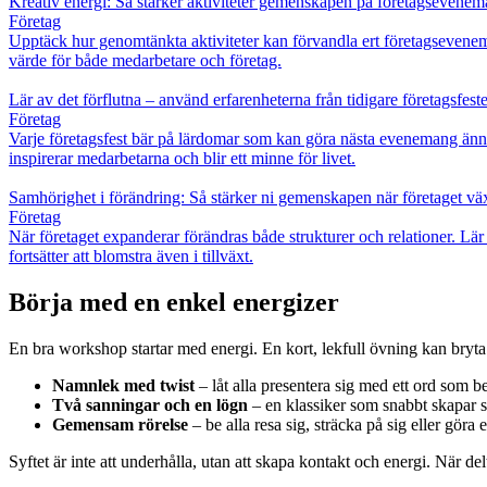
Kreativ energi: Så stärker aktiviteter gemenskapen på företagsevenem
Företag
Upptäck hur genomtänkta aktiviteter kan förvandla ert företagseveneman
värde för både medarbetare och företag.
Lär av det förflutna – använd erfarenheterna från tidigare företagsfes
Företag
Varje företagsfest bär på lärdomar som kan göra nästa evenemang änn
inspirerar medarbetarna och blir ett minne för livet.
Samhörighet i förändring: Så stärker ni gemenskapen när företaget vä
Företag
När företaget expanderar förändras både strukturer och relationer. Lä
fortsätter att blomstra även i tillväxt.
Börja med en enkel energizer
En bra workshop startar med energi. En kort, lekfull övning kan bryta
Namnlek med twist
– låt alla presentera sig med ett ord som b
Två sanningar och en lögn
– en klassiker som snabbt skapar s
Gemensam rörelse
– be alla resa sig, sträcka på sig eller gör
Syftet är inte att underhålla, utan att skapa kontakt och energi. När de