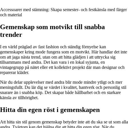
Accessoarer med stämning: Skapa semester- och festkänsla med färger
och material
Gemenskap som motvikt till snabba
trender
I en värld präglad av fast fashion och ständig förnyelse kan
gemenskaper kring mode fungera som en motvikt. Här handlar det inte
om att jaga nästa trend, utan om att hitta glädjen i att uttrycka sig
tillsammans med andra. Det kan vara i en lokal syjunta, en
vintagegrupp på nätet eller ett kollektivt projekt där man designar och
reparerar kläder.
När du delar upplevelser med andra blir mode mindre ytligt och mer
meningsfullt. Du lär dig se värdet i kvalitet, hantverk och personlig stil
snarare än i snabba köp. Det skapar både hållbarhet och en starkare
känsla av tillhörighet.
Hitta din egen röst i gemenskapen
Att hitta sin stil genom gemenskap betyder inte att du ska se ut som alla
andra. Tvärtom kan det hjälpa dig att hitta din egen röst. När du