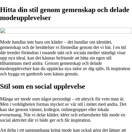
Hitta din stil genom gemenskap och delade
modeupplevelser
Mode handlar inte bara om kläder – det handlar om identitet,
gemenskap och de berättelser vi förmedlar genom det vi bär. I en tid
där trender förändras i rasande takt och sociala medier ständigt visar
upp nya ideal, kan det kännas befriande att hitta sin egen stil
tillsammans med andra. Genom gemenskap och delade
modeupplevelser kan du upptäcka nya sidor av dig själv, få inspiration
och bygga en garderob som känns genuin.
Stil som en social upplevelse
Många ser mode som något personligt – ett uttryck för vem man är.
Men i verkligheten formas mycket av vår stil i mötet med andra. Det
kan ske genom vänner, kollegor, onlinegrupper eller lokala
evenemang. När vi delar kläder, idéer och erfarenheter blir mode en
social aktivitet där vi både ger och får inspiration.
Att delta i ett sammanhang kring mode kan också göra det lättare att