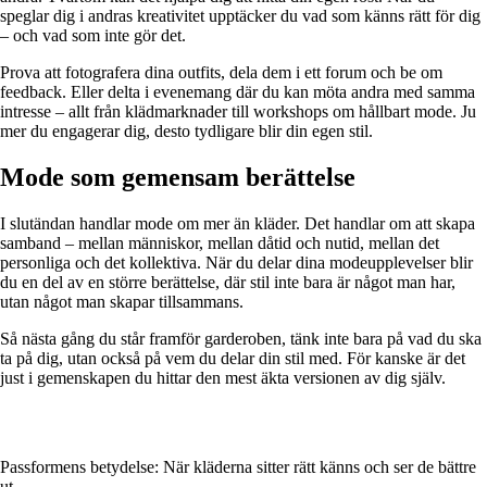
speglar dig i andras kreativitet upptäcker du vad som känns rätt för dig
– och vad som inte gör det.
Prova att fotografera dina outfits, dela dem i ett forum och be om
feedback. Eller delta i evenemang där du kan möta andra med samma
intresse – allt från klädmarknader till workshops om hållbart mode. Ju
mer du engagerar dig, desto tydligare blir din egen stil.
Mode som gemensam berättelse
I slutändan handlar mode om mer än kläder. Det handlar om att skapa
samband – mellan människor, mellan dåtid och nutid, mellan det
personliga och det kollektiva. När du delar dina modeupplevelser blir
du en del av en större berättelse, där stil inte bara är något man har,
utan något man skapar tillsammans.
Så nästa gång du står framför garderoben, tänk inte bara på vad du ska
ta på dig, utan också på vem du delar din stil med. För kanske är det
just i gemenskapen du hittar den mest äkta versionen av dig själv.
Passformens betydelse: När kläderna sitter rätt känns och ser de bättre
ut