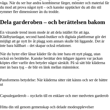
våga. När du ser hur andra kombinerar färger, mönster och material får
du mod att prova något nytt – och kanske upptäcker du att din stil
rymmer fler dimensioner än du trodde.
Dela garderoben – och berättelsen bakom
En växande trend inom mode är att dela istället för att äga.
Klädbytardagar, second hand-butiker och digitala plattformar gör det
möjligt att ge nytt liv åt plagg som annars skulle bli liggande. Det är
inte bara hållbart – det skapar också relationer.
När du byter eller lånar kläder får du inte bara ett nytt plagg, utan
också en berättelse. Kanske berättar den tidigare ägaren var jackan
köptes eller varför den betyder något särskilt. På så sätt blir kläderna
mer än bara tyg – de blir en länk mellan människor.
Passformens betydelse: När kläderna sitter rätt känns och ser de bättre
ut
Capsulegarderob – nyckeln till en enklare och mer medveten garderob
Hitta din stil genom gemenskap och delade modeupplevelser