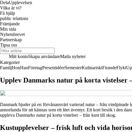
Dela
Upplevelsen
Vilka är vi?
Få hjälp
public relations
Främjande
Min sida
Nyhetsbrevet
Partnerskap
Tipsa oss
Mitt konto
Skapa användare
Maila nyheter
Kategorier
Familj
Hon
Han
Företag
Presentidéer
Semester
Kulinariskt
Firande
Flykt
Up
Upplev Danmarks natur på korta vistelser – 
Danmark bjuder på en förvånansvärt varierad natur – från vindpinade kus
annorlunda för att kännas som ett litet äventyr. Ett kort besök i den da
uppleva Danmarks natur på korta vistelser – från kust till skog.
Kustupplevelser – frisk luft och vida horiso