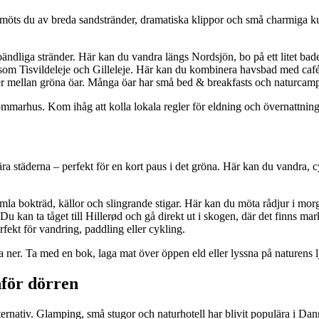
r möts du av breda sandstränder, dramatiska klippor och små charmiga k
ndliga stränder. Här kan du vandra längs Nordsjön, bo på ett litet bade
som Tisvildeleje och Gilleleje. Här kan du kombinera havsbad med café
r mellan gröna öar. Många öar har små bed & breakfasts och naturcampi
sommarhus. Kom ihåg att kolla lokala regler för eldning och övernattning
städerna – perfekt för en kort paus i det gröna. Här kan du vandra, cykl
mla bokträd, källor och slingrande stigar. Här kan du möta rådjur i m
kan ta tåget till Hillerød och gå direkt ut i skogen, där det finns mark
rfekt för vandring, paddling eller cykling.
ta ner. Ta med en bok, laga mat över öppen eld eller lyssna på naturens l
nför dörren
ernativ. Glamping, små stugor och naturhotell har blivit populära i Dan