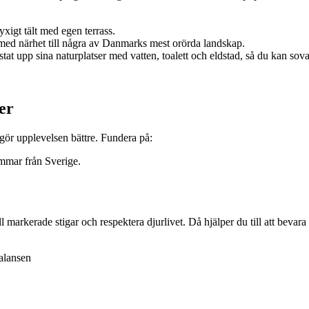
yxigt tält med egen terrass.
med närhet till några av Danmarks mest orörda landskap.
t upp sina naturplatser med vatten, toalett och eldstad, så du kan so
.
er
 gör upplevelsen bättre. Fundera på:
immar från Sverige.
l markerade stigar och respektera djurlivet. Då hjälper du till att bevara 
balansen