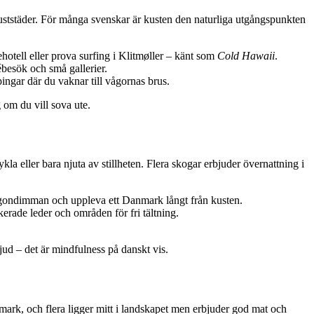
uststäder. För många svenskar är kusten den naturliga utgångspunkten
hotell eller prova surfing i Klitmøller – känt som
Cold Hawaii
.
besök och små gallerier.
ngar där du vaknar till vågornas brus.
 om du vill sova ute.
a eller bara njuta av stillheten. Flera skogar erbjuder övernattning i
orgondimman och uppleva ett Danmark långt från kusten.
erade leder och områden för fri tältning.
jud – det är mindfulness på danskt vis.
mark, och flera ligger mitt i landskapet men erbjuder god mat och