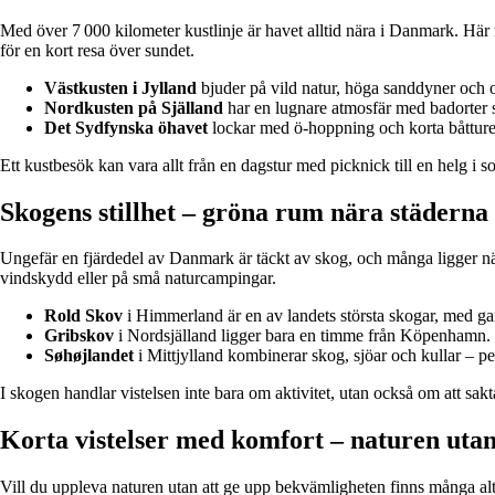
Med över 7 000 kilometer kustlinje är havet alltid nära i Danmark. Hä
för en kort resa över sundet.
Västkusten i Jylland
bjuder på vild natur, höga sanddyner och oä
Nordkusten på Själland
har en lugnare atmosfär med badorter 
Det Sydfynska öhavet
lockar med ö-hoppning och korta båtture
Ett kustbesök kan vara allt från en dagstur med picknick till en helg i 
Skogens stillhet – gröna rum nära städerna
Ungefär en fjärdedel av Danmark är täckt av skog, och många ligger nära 
vindskydd eller på små naturcampingar.
Rold Skov
i Himmerland är en av landets största skogar, med ga
Gribskov
i Nordsjälland ligger bara en timme från Köpenhamn. Du 
Søhøjlandet
i Mittjylland kombinerar skog, sjöar och kullar – pe
I skogen handlar vistelsen inte bara om aktivitet, utan också om att sak
Korta vistelser med komfort – naturen uta
Vill du uppleva naturen utan att ge upp bekvämligheten finns många alt