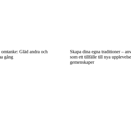
 omtanke: Gläd andra och
Skapa dina egna traditioner – an
ma gång
som ett tillfälle till nya upplevels
gemenskaper