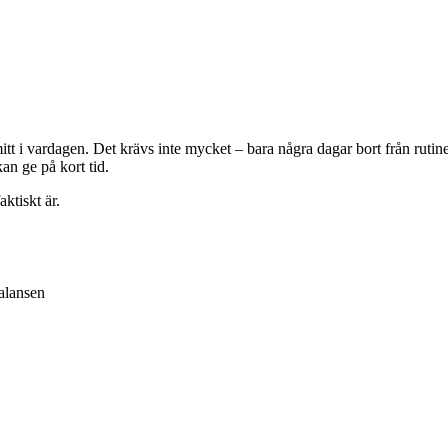
itt i vardagen. Det krävs inte mycket – bara några dagar bort från ruti
an ge på kort tid.
ktiskt är.
balansen