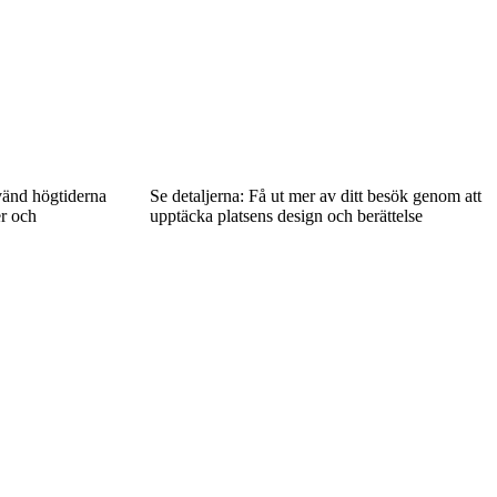
vänd högtiderna
Se detaljerna: Få ut mer av ditt besök genom att
er och
upptäcka platsens design och berättelse