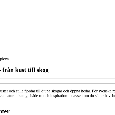
pleva
från kust till skog
ter och stilla fjordar till djupa skogar och öppna hedar. För svenska r
nska naturen kan ge både ro och inspiration – oavsett om du söker havsbri
nter