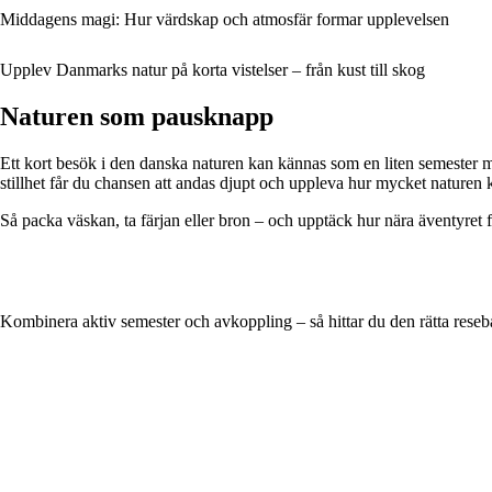
Middagens magi: Hur värdskap och atmosfär formar upplevelsen
Upplev Danmarks natur på korta vistelser – från kust till skog
Naturen som pausknapp
Ett kort besök i den danska naturen kan kännas som en liten semester m
stillhet får du chansen att andas djupt och uppleva hur mycket naturen k
Så packa väskan, ta färjan eller bron – och upptäck hur nära äventyret fa
Kombinera aktiv semester och avkoppling – så hittar du den rätta rese