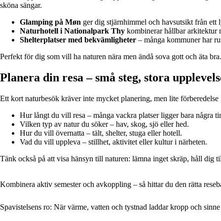
sköna sängar.
Glamping på Møn
ger dig stjärnhimmel och havsutsikt från ett l
Naturhotell i Nationalpark Thy
kombinerar hållbar arkitektur 
Shelterplatser med bekvämligheter
– många kommuner har rusta
Perfekt för dig som vill ha naturen nära men ändå sova gott och äta bra
Planera din resa – små steg, stora upplevels
Ett kort naturbesök kräver inte mycket planering, men lite förberedelse
Hur långt du vill resa – många vackra platser ligger bara några t
Vilken typ av natur du söker – hav, skog, sjö eller hed.
Hur du vill övernatta – tält, shelter, stuga eller hotell.
Vad du vill uppleva – stillhet, aktivitet eller kultur i närheten.
Tänk också på att visa hänsyn till naturen: lämna inget skräp, håll dig til
Kombinera aktiv semester och avkoppling – så hittar du den rätta rese
Spavistelsens ro: När värme, vatten och tystnad laddar kropp och sinne